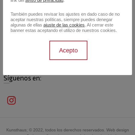
link del
aviso de privacidad
.
También puedes revisar los ajustes en dado caso de no
aceptar nuestras políticas, siempre puedes denegar
algunas de ellas
ajuste de las cookies
. Al cerrar este
Información de contacto
banner estas aceptando el utilizo de nuestros cookies.
Contáctanos
Acepto
contacto@archivokunsthaus.com
Síguenos en:
Kunsthaus; © 2022, todos los derechos reservados. Web design