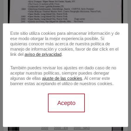
Este sitio utiliza cookies para almacenar información y de
2005
2005 - EH
2005 - KHS
ese modo otorgar la mejor experiencia posible. Si
Currículum
quisieras conocer más acerca de nuestra política de
manejo de información y cookies, favor de dar click en el
link del
aviso de privacidad
.
También puedes revisar los ajustes en dado caso de no
aceptar nuestras políticas, siempre puedes denegar
algunas de ellas
ajuste de las cookies
. Al cerrar este
banner estas aceptando el utilizo de nuestros cookies.
Acepto
2000
2000 - EH
2000 - MAD