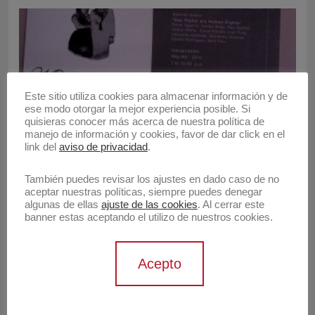
Este sitio utiliza cookies para almacenar información y de
ese modo otorgar la mejor experiencia posible. Si
2010
2010 - CA
2010 - DP
quisieras conocer más acerca de nuestra política de
manejo de información y cookies, favor de dar click en el
Invitación a «Gay rights are 
link del
aviso de privacidad
.
Human rights»
También puedes revisar los ajustes en dado caso de no
aceptar nuestras políticas, siempre puedes denegar
algunas de ellas
ajuste de las cookies
. Al cerrar este
banner estas aceptando el utilizo de nuestros cookies.
Acepto