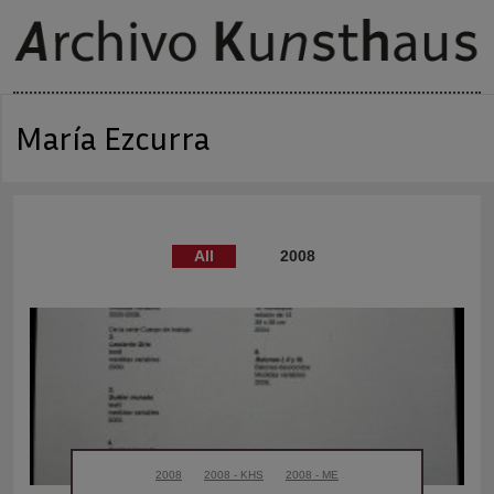
María Ezcurra
All
2008 - me
2008
2008 - KHS
2008 - ME