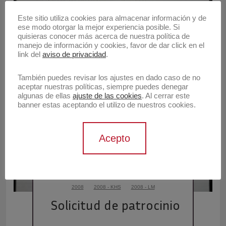
Este sitio utiliza cookies para almacenar información y de
2008
2008 - KHS
2008 - LM
ese modo otorgar la mejor experiencia posible. Si
quisieras conocer más acerca de nuestra política de
Solicitud de patrocinio
manejo de información y cookies, favor de dar click en el
link del
aviso de privacidad
.
También puedes revisar los ajustes en dado caso de no
aceptar nuestras políticas, siempre puedes denegar
algunas de ellas
ajuste de las cookies
. Al cerrar este
banner estas aceptando el utilizo de nuestros cookies.
Acepto
2008
2008 - KHS
2008 - LM
Solicitud de patrocinio