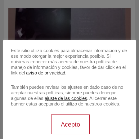
Este sitio utiliza cookies para almacenar información y de
2010
2010 - IP
2010 - KHM
ese modo otorgar la mejor experiencia posible. Si
quisieras conocer más acerca de nuestra política de
Invitación a «homo 
manejo de información y cookies, favor de dar click en el
link del
aviso de privacidad
.
nymos»
También puedes revisar los ajustes en dado caso de no
aceptar nuestras políticas, siempre puedes denegar
algunas de ellas
ajuste de las cookies
. Al cerrar este
banner estas aceptando el utilizo de nuestros cookies.
Acepto