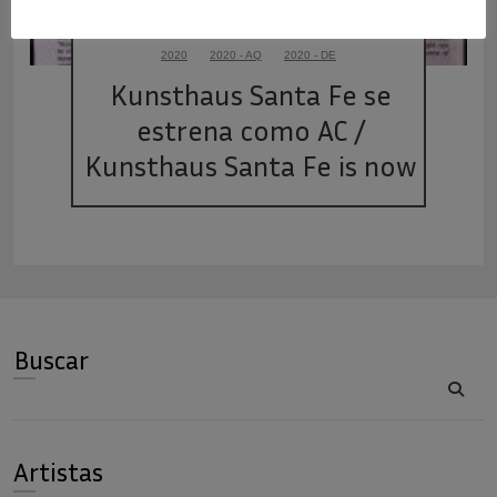
2020
2020 - AQ
2020 - DE
Kunsthaus Santa Fe se 
estrena como AC / 
Kunsthaus Santa Fe is now 
an AC!
Buscar
Buscar
Artistas