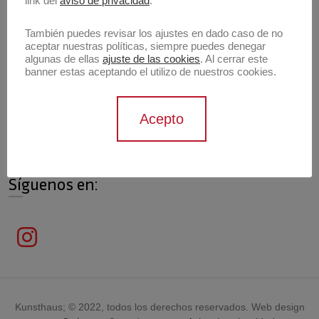
link del
aviso de privacidad
.
También puedes revisar los ajustes en dado caso de no
aceptar nuestras políticas, siempre puedes denegar
algunas de ellas
ajuste de las cookies
. Al cerrar este
Información de contacto
banner estas aceptando el utilizo de nuestros cookies.
Contáctanos
Acepto
contacto@archivokunsthaus.com
Síguenos en:
Kunsthaus; © 2022, todos los derechos reservados. Web design