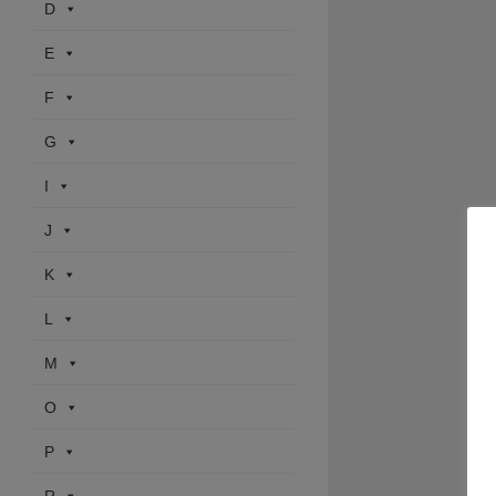
D
E
F
G
I
J
K
L
M
O
P