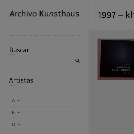
1997 – k
Buscar
Buscar
Artistas
A
B
C