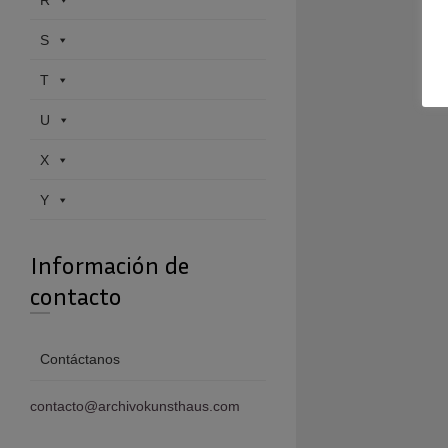
R
S
T
U
X
Y
Información de
contacto
Contáctanos
contacto@archivokunsthaus.com