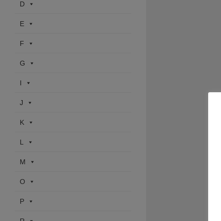
D
E
F
G
I
J
K
L
M
O
P