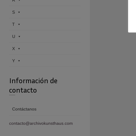
R
S
T
U
X
Y
Información de
contacto
Contáctanos
contacto@archivokunsthaus.com