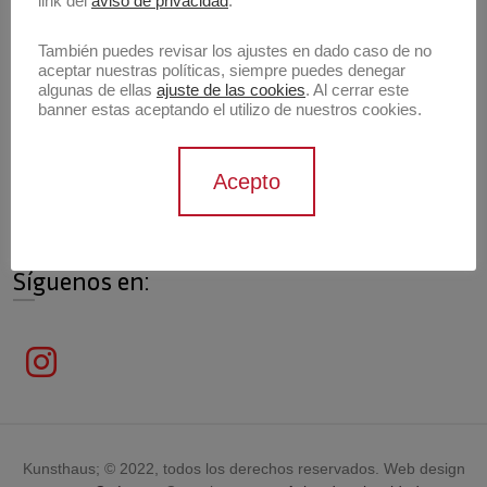
link del
aviso de privacidad
.
También puedes revisar los ajustes en dado caso de no
aceptar nuestras políticas, siempre puedes denegar
algunas de ellas
ajuste de las cookies
. Al cerrar este
Información de contacto
banner estas aceptando el utilizo de nuestros cookies.
Contáctanos
Acepto
contacto@archivokunsthaus.com
Síguenos en:
Kunsthaus; © 2022, todos los derechos reservados. Web design