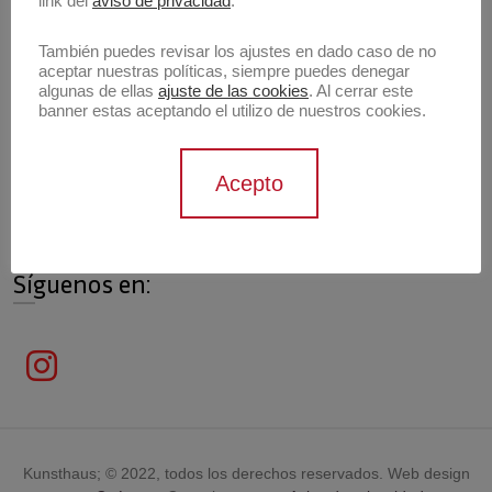
link del
aviso de privacidad
.
También puedes revisar los ajustes en dado caso de no
aceptar nuestras políticas, siempre puedes denegar
algunas de ellas
ajuste de las cookies
. Al cerrar este
Información de contacto
banner estas aceptando el utilizo de nuestros cookies.
Contáctanos
Acepto
contacto@archivokunsthaus.com
Síguenos en:
Kunsthaus; © 2022, todos los derechos reservados. Web design