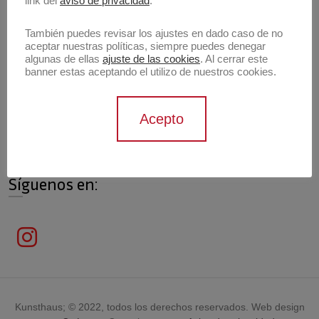
link del
aviso de privacidad
.
También puedes revisar los ajustes en dado caso de no
aceptar nuestras políticas, siempre puedes denegar
algunas de ellas
ajuste de las cookies
. Al cerrar este
Información de contacto
banner estas aceptando el utilizo de nuestros cookies.
Contáctanos
Acepto
contacto@archivokunsthaus.com
Síguenos en:
Kunsthaus; © 2022, todos los derechos reservados. Web design