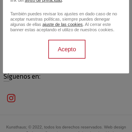
link del
aviso de privacidad
.
También puedes revisar los ajustes en dado caso de no
aceptar nuestras políticas, siempre puedes denegar
algunas de ellas
ajuste de las cookies
. Al cerrar este
Información de contacto
banner estas aceptando el utilizo de nuestros cookies.
Contáctanos
Acepto
contacto@archivokunsthaus.com
Síguenos en:
Kunsthaus; © 2022, todos los derechos reservados. Web design