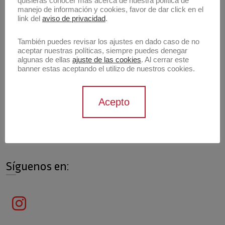
quisieras conocer más acerca de nuestra política de
manejo de información y cookies, favor de dar click en el
Artistas
link del
aviso de privacidad
.
También puedes revisar los ajustes en dado caso de no
aceptar nuestras políticas, siempre puedes denegar
algunas de ellas
ajuste de las cookies
. Al cerrar este
banner estas aceptando el utilizo de nuestros cookies.
Información de contacto
Acepto
Contáctanos
contacto@archivokunsthaus.com
Síguenos en: