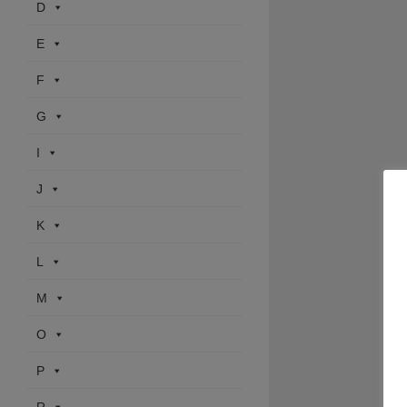
D
E
F
G
I
J
K
L
M
O
P