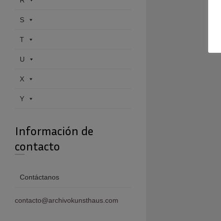
R
S
T
U
X
Y
Información de
contacto
Contáctanos
contacto@archivokunsthaus.com