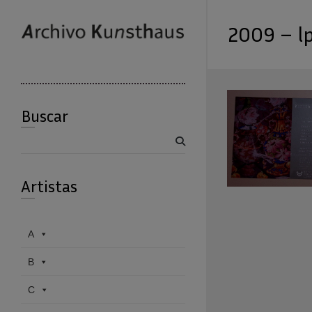
2009 – l
Buscar
Buscar
Artistas
A
B
C