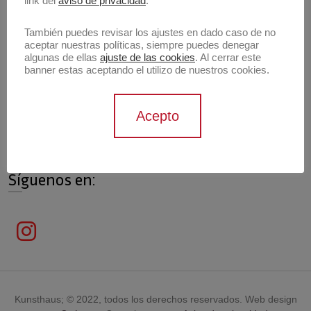
link del
aviso de privacidad
.
También puedes revisar los ajustes en dado caso de no
aceptar nuestras políticas, siempre puedes denegar
algunas de ellas
ajuste de las cookies
. Al cerrar este
Información de contacto
banner estas aceptando el utilizo de nuestros cookies.
Contáctanos
Acepto
contacto@archivokunsthaus.com
Síguenos en:
Kunsthaus; © 2022, todos los derechos reservados. Web design