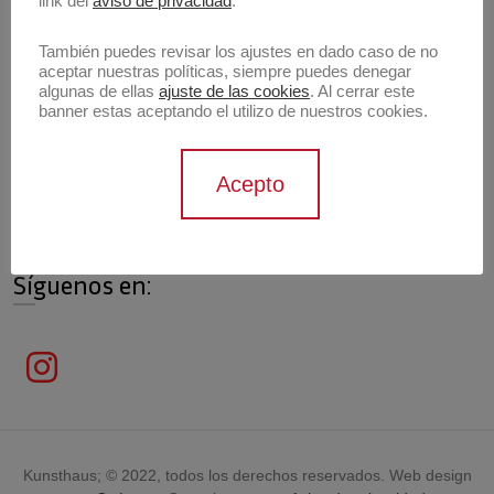
link del
aviso de privacidad
.
También puedes revisar los ajustes en dado caso de no
aceptar nuestras políticas, siempre puedes denegar
algunas de ellas
ajuste de las cookies
. Al cerrar este
Información de contacto
banner estas aceptando el utilizo de nuestros cookies.
Contáctanos
Acepto
contacto@archivokunsthaus.com
Síguenos en:
Kunsthaus; © 2022, todos los derechos reservados. Web design