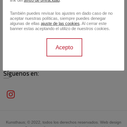
link del
aviso de privacidad
.
También puedes revisar los ajustes en dado caso de no
aceptar nuestras políticas, siempre puedes denegar
algunas de ellas
ajuste de las cookies
. Al cerrar este
Información de contacto
banner estas aceptando el utilizo de nuestros cookies.
Contáctanos
Acepto
contacto@archivokunsthaus.com
Síguenos en:
Kunsthaus; © 2022, todos los derechos reservados. Web design