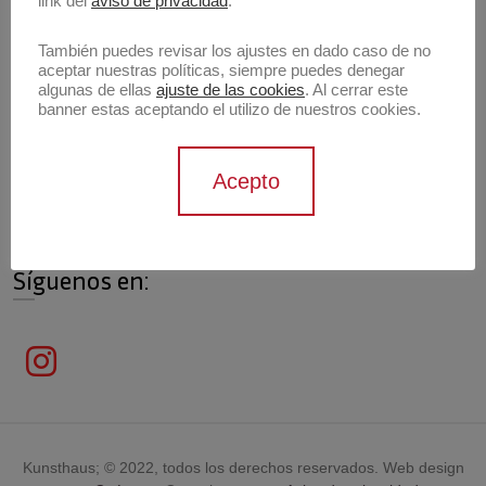
link del
aviso de privacidad
.
También puedes revisar los ajustes en dado caso de no
aceptar nuestras políticas, siempre puedes denegar
algunas de ellas
ajuste de las cookies
. Al cerrar este
Información de contacto
banner estas aceptando el utilizo de nuestros cookies.
Contáctanos
Acepto
contacto@archivokunsthaus.com
Síguenos en:
Kunsthaus; © 2022, todos los derechos reservados. Web design