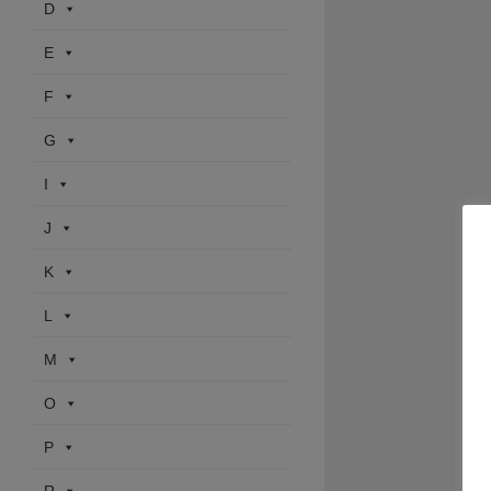
D
E
F
G
I
J
K
L
M
O
P