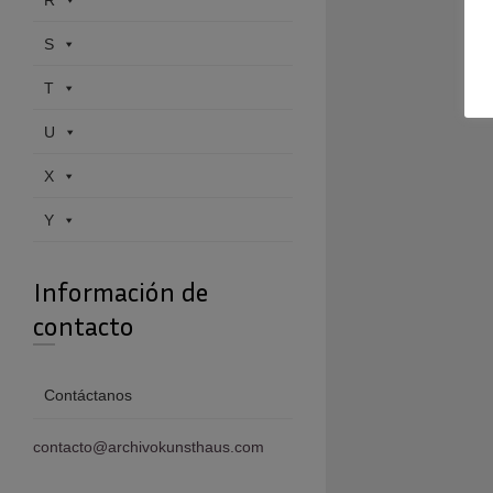
R
S
T
U
X
Y
Información de
contacto
Contáctanos
contacto@archivokunsthaus.com