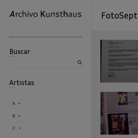
FotoSept
Buscar
Buscar
Artistas
A
B
C