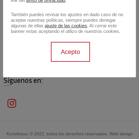
link del
aviso de privacidad
.
También puedes revisar los ajustes en dado caso de no
aceptar nuestras políticas, siempre puedes denegar
algunas de ellas
ajuste de las cookies
. Al cerrar este
Información de contacto
banner estas aceptando el utilizo de nuestros cookies.
Contáctanos
Acepto
contacto@archivokunsthaus.com
Síguenos en:
Kunsthaus; © 2022, todos los derechos reservados. Web design