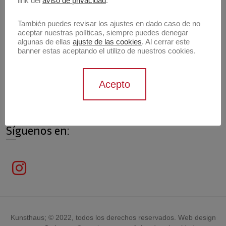
link del
aviso de privacidad
.
También puedes revisar los ajustes en dado caso de no
aceptar nuestras políticas, siempre puedes denegar
algunas de ellas
ajuste de las cookies
. Al cerrar este
Información de contacto
banner estas aceptando el utilizo de nuestros cookies.
Contáctanos
Acepto
contacto@archivokunsthaus.com
Síguenos en:
Kunsthaus; © 2022, todos los derechos reservados. Web design