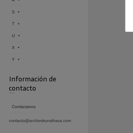
R
S
T
U
X
Y
Información de
contacto
Contáctanos
contacto@archivokunsthaus.com