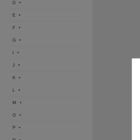
D
E
F
G
I
J
K
L
M
O
P