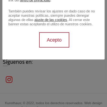
link del
aviso de privacidad
.
También puedes revisar los ajustes en dado caso de no
aceptar nuestras políticas, siempre puedes denegar
algunas de ellas
ajuste de las cookies
. Al cerrar este
Información de contacto
banner estas aceptando el utilizo de nuestros cookies.
Contáctanos
Acepto
contacto@archivokunsthaus.com
Síguenos en:
Kunsthaus; © 2022, todos los derechos reservados. Web design