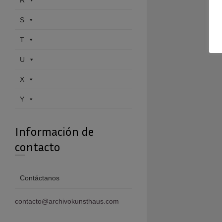
R
S
T
U
X
Y
Información de
contacto
Contáctanos
contacto@archivokunsthaus.com