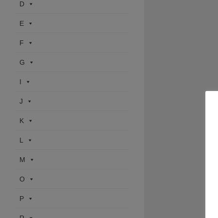
D
E
F
G
I
J
K
L
M
O
P