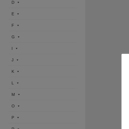
D
E
F
G
I
J
K
L
M
O
P