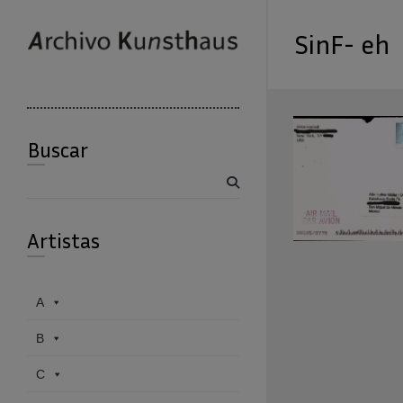
SinF- eh
Buscar
Buscar
Artistas
A
B
C