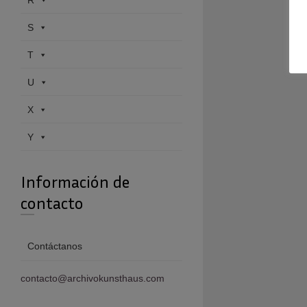
R
S
T
U
X
Y
Información de
contacto
Contáctanos
contacto@archivokunsthaus.com