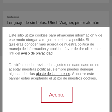
Anterior
Publicación
Lenguaje de símbolos: Ulrich Wagner, pintor alemán
anterior:
Este sitio utiliza cookies para almacenar información y de
Siguiente
ese modo otorgar la mejor experiencia posible. Si
Publicación
Invitación Ulrich Wagner
quisieras conocer más acerca de nuestra política de
siguiente:
manejo de información y cookies, favor de dar click en el
link del
aviso de privacidad
.
También puedes revisar los ajustes en dado caso de no
Buscar
aceptar nuestras políticas, siempre puedes denegar
algunas de ellas
ajuste de las cookies
. Al cerrar este
Buscar
banner estas aceptando el utilizo de nuestros cookies.
Artistas
Acepto