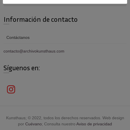
Información de contacto
Contáctanos
contacto@archivokunsthaus.com
Síguenos en:
Kunsthaus; © 2022, todos los derechos reservados. Web design
por
Cuévano
; Consulta nuestro
Aviso de privacidad