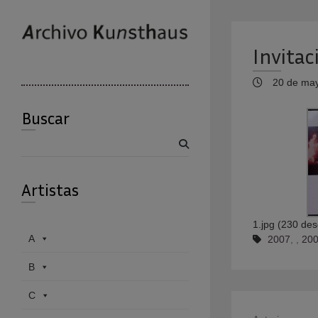
Invita
20 de may
Buscar
Buscar
Artistas
1.jpg (230 des
A
2007
,
,
200
B
C