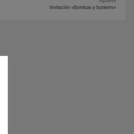
Siguiente
ación
Invitación «Bombas y bunkers»
nte: