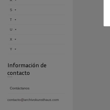
R
S
T
U
X
Y
Información de
contacto
Contáctanos
contacto@archivokunsthaus.com