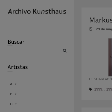
Markus
29 de may
Buscar
Buscar
Artistas
DESCARGA:
1
A
1999
,
,
199
B
C