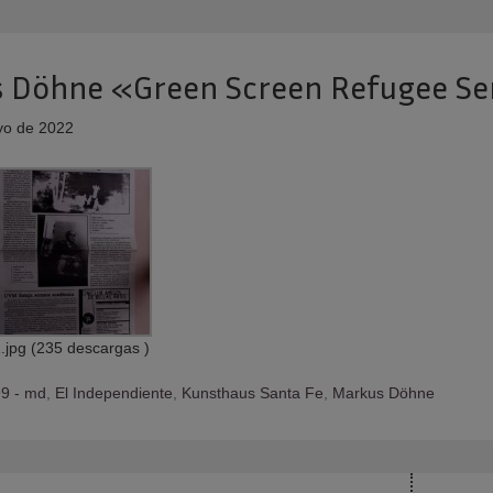
 Döhne «Green Screen Refugee Se
o de 2022
.jpg (235 descargas )
9 - md
,
El Independiente
,
Kunsthaus Santa Fe
,
Markus Döhne