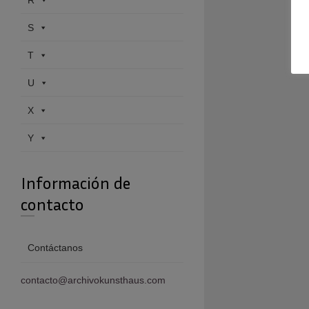
R
S
T
U
X
Y
Información de
contacto
Contáctanos
contacto@archivokunsthaus.com