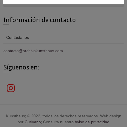
Información de contacto
Contáctanos
contacto@archivokunsthaus.com
Síguenos en:
Kunsthaus; © 2022, todos los derechos reservados. Web design
por
Cuévano
; Consulta nuestro
Aviso de privacidad