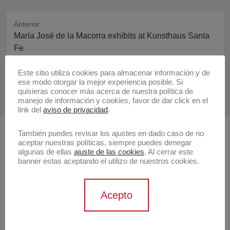
Anterior
Publicación
María José de la Macorra exhibits at Kunsthaus Santa
anterior:
Fe
Este sitio utiliza cookies para almacenar información y de
Siguiente
ese modo otorgar la mejor experiencia posible. Si
Publicación
María Ezcurra en Kunsthaus Santa Fe
quisieras conocer más acerca de nuestra política de
siguiente:
manejo de información y cookies, favor de dar click en el
link del
aviso de privacidad
.
También puedes revisar los ajustes en dado caso de no
Buscar
aceptar nuestras políticas, siempre puedes denegar
algunas de ellas
ajuste de las cookies
. Al cerrar este
Buscar
banner estas aceptando el utilizo de nuestros cookies.
Artistas
Acepto