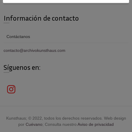
Información de contacto
Contáctanos
contacto@archivokunsthaus.com
Síguenos en:
Kunsthaus; © 2022, todos los derechos reservados. Web design
por
Cuévano
; Consulta nuestro
Aviso de privacidad