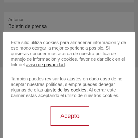
Anterior
Publicación
Boletin de prensa
anterior:
Este sitio utiliza cookies para almacenar información y de
Siguiente
ese modo otorgar la mejor experiencia posible. Si
Publicación
Croquis
quisieras conocer más acerca de nuestra política de
siguiente:
manejo de información y cookies, favor de dar click en el
link del
aviso de privacidad
.
También puedes revisar los ajustes en dado caso de no
Buscar
aceptar nuestras políticas, siempre puedes denegar
algunas de ellas
ajuste de las cookies
. Al cerrar este
Buscar
banner estas aceptando el utilizo de nuestros cookies.
Artistas
Acepto