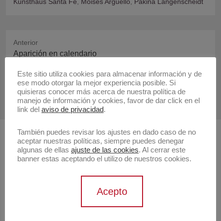
Kunsthaus Santa Fe
,
Moises Arguello
,
Pakina Langenscheidt
Anterior
Publicación
Aparición en calendario
anterior:
Este sitio utiliza cookies para almacenar información y de
Siguiente
ese modo otorgar la mejor experiencia posible. Si
Publicación
Expone Pakina y Moisés Arguello
quisieras conocer más acerca de nuestra política de
manejo de información y cookies, favor de dar click en el
siguiente:
link del
aviso de privacidad
.
También puedes revisar los ajustes en dado caso de no
aceptar nuestras políticas, siempre puedes denegar
Buscar
algunas de ellas
ajuste de las cookies
. Al cerrar este
banner estas aceptando el utilizo de nuestros cookies.
Buscar
Acepto
Artistas