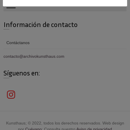
Información de contacto
Contáctanos
contacto@archivokunsthaus.com
Síguenos en:
Kunsthaus; © 2022, todos los derechos reservados. Web design
por
Cuévano
; Consulta nuestro
Aviso de privacidad