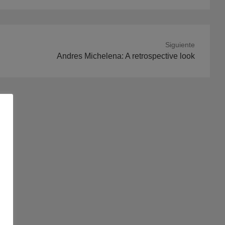
Siguiente
ación
Andres Michelena: A retrospective look
nte: