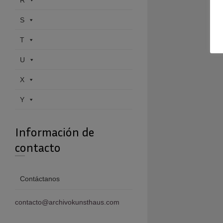
R
S
T
U
X
Y
Información de
contacto
Contáctanos
contacto@archivokunsthaus.com