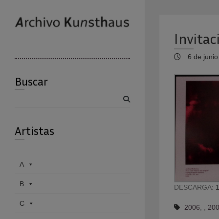
Invita
6 de junio
Buscar
Buscar
Artistas
A
B
DESCARGA:
1
C
2006
,
,
200