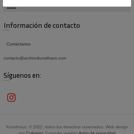
Información de contacto
Contáctanos
contacto@archivokunsthaus.com
Síguenos en:
Kunsthaus; © 2022, todos los derechos reservados. Web design
por
Cuévano
; Consulta nuestro
Aviso de privacidad