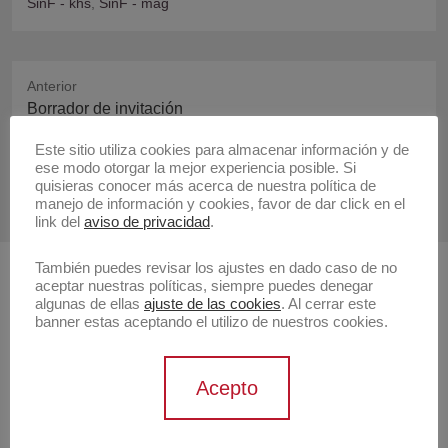
SinF - khs
,
SinF - mag
Anterior
Publicación
Borrador de invitación
anterior:
Este sitio utiliza cookies para almacenar información y de
Siguiente
ese modo otorgar la mejor experiencia posible. Si
Publicación
Boletin de prensa de «Animal en celo»
quisieras conocer más acerca de nuestra política de
manejo de información y cookies, favor de dar click en el
siguiente:
link del
aviso de privacidad
.
También puedes revisar los ajustes en dado caso de no
aceptar nuestras políticas, siempre puedes denegar
Buscar
algunas de ellas
ajuste de las cookies
. Al cerrar este
banner estas aceptando el utilizo de nuestros cookies.
Buscar
Acepto
Artistas