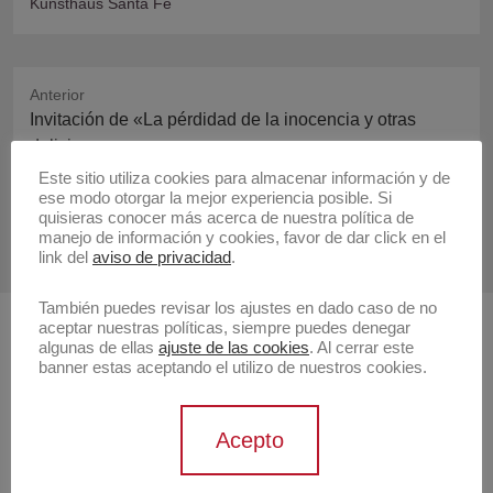
Kunsthaus Santa Fe
Anterior
Publicación
Invitación de «La pérdidad de la inocencia y otras
anterior:
delicias»
Este sitio utiliza cookies para almacenar información y de
ese modo otorgar la mejor experiencia posible. Si
Siguiente
quisieras conocer más acerca de nuestra política de
Publicación
Aparición en guía
manejo de información y cookies, favor de dar click en el
siguiente:
link del
aviso de privacidad
.
También puedes revisar los ajustes en dado caso de no
aceptar nuestras políticas, siempre puedes denegar
Buscar
algunas de ellas
ajuste de las cookies
. Al cerrar este
banner estas aceptando el utilizo de nuestros cookies.
Buscar
Acepto
Artistas