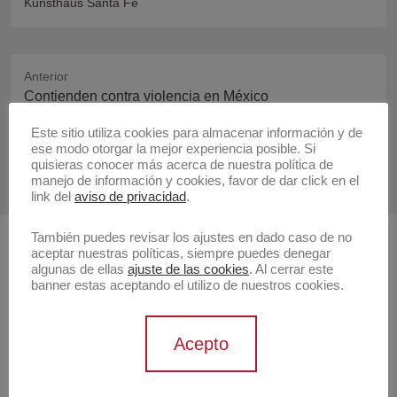
Kunsthaus Santa Fe
Anterior
Publicación
Contienden contra violencia en México
anterior:
Este sitio utiliza cookies para almacenar información y de
Siguiente
ese modo otorgar la mejor experiencia posible. Si
Publicación
Tania Candiani
quisieras conocer más acerca de nuestra política de
manejo de información y cookies, favor de dar click en el
siguiente:
link del
aviso de privacidad
.
También puedes revisar los ajustes en dado caso de no
aceptar nuestras políticas, siempre puedes denegar
Buscar
algunas de ellas
ajuste de las cookies
. Al cerrar este
banner estas aceptando el utilizo de nuestros cookies.
Buscar
Acepto
Artistas