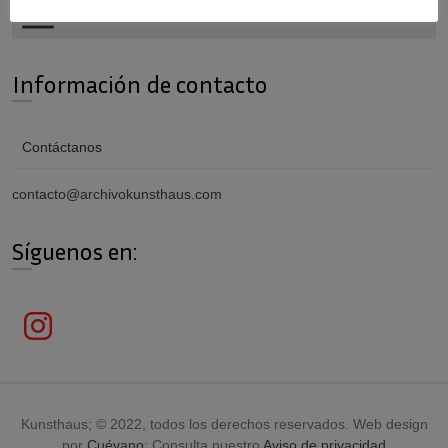
Información de contacto
Contáctanos
contacto@archivokunsthaus.com
Síguenos en:
Kunsthaus; © 2022, todos los derechos reservados. Web design
por
Cuévano
; Consulta nuestro
Aviso de privacidad