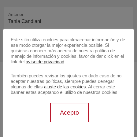
Anterior
Publicación
Tania Candiani
anterior:
Siguiente
Este sitio utiliza cookies para almacenar información y de
Publicación
Publicidad
ese modo otorgar la mejor experiencia posible. Si
quisieras conocer más acerca de nuestra política de
siguiente:
manejo de información y cookies, favor de dar click en el
link del
aviso de privacidad
.
También puedes revisar los ajustes en dado caso de no
Buscar
aceptar nuestras políticas, siempre puedes denegar
algunas de ellas
ajuste de las cookies
. Al cerrar este
Buscar
banner estas aceptando el utilizo de nuestros cookies.
Artistas
Acepto