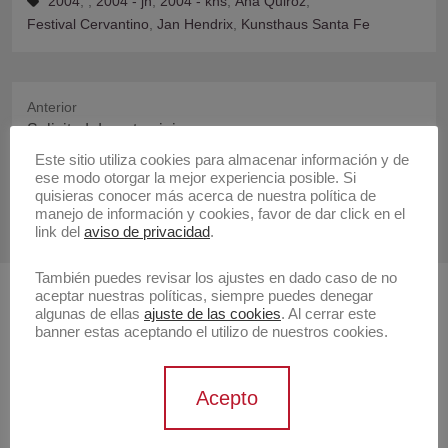
2004
,
,
2004 - jh
,
2004 - khs
,
Ana Quiroz
,
Festival Cervantino
,
Jan Hendrix
,
Kunsthaus Santa Fe
Anterior
Publicación
Solicitud de patrocinio
anterior:
Este sitio utiliza cookies para almacenar información y de
ese modo otorgar la mejor experiencia posible. Si
Siguiente
quisieras conocer más acerca de nuestra política de
Publicación
Solicitud de patrocinio
manejo de información y cookies, favor de dar click en el
siguiente:
link del
aviso de privacidad
.
También puedes revisar los ajustes en dado caso de no
aceptar nuestras políticas, siempre puedes denegar
Buscar
algunas de ellas
ajuste de las cookies
. Al cerrar este
banner estas aceptando el utilizo de nuestros cookies.
Buscar
Acepto
Artistas