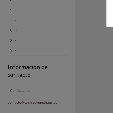
R
S
T
U
X
Y
Información de
contacto
Contáctanos
contacto@archivokunsthaus.com