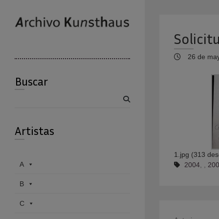
Solicit
26 de may
Buscar
Buscar
Artistas
1.jpg (313 des
A
2004
,
,
200
B
C