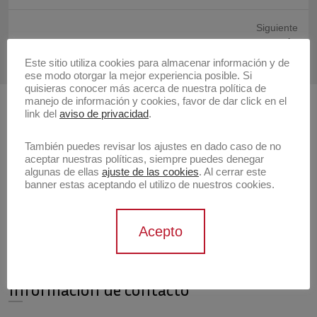
anterior:
Siguiente
Publicación
Tarjeta de Presentación
siguiente:
Este sitio utiliza cookies para almacenar información y de
ese modo otorgar la mejor experiencia posible. Si
quisieras conocer más acerca de nuestra política de
manejo de información y cookies, favor de dar click en el
link del
aviso de privacidad
.
Buscar
Buscar
También puedes revisar los ajustes en dado caso de no
aceptar nuestras políticas, siempre puedes denegar
algunas de ellas
ajuste de las cookies
. Al cerrar este
banner estas aceptando el utilizo de nuestros cookies.
Artistas
Acepto
Información de contacto