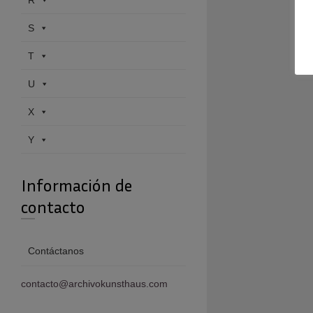
R
S
T
U
X
Y
Información de
contacto
Contáctanos
contacto@archivokunsthaus.com