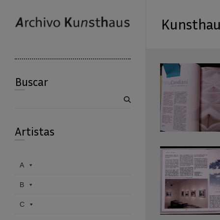
Kunsthau
Buscar
Buscar
Artistas
A
B
C