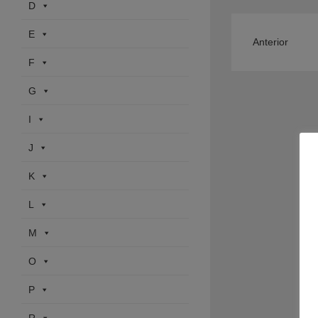
D
E
Anterior
F
G
I
J
K
L
M
O
P