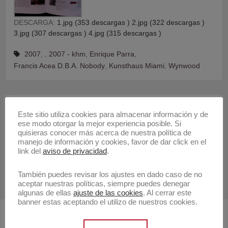
DESCARGA:
1.jpg (353 descargas )
2.jpg (322 descargas )
3.jpg (307 descargas )
4.jpg (315 descargas )
2007
,
,
2007 - khm
,
Enrique Parra
,
Francis Acea D.B.A. Nobody
,
Kunsthaus Miami
,
Wynwood
Anterior
Este sitio utiliza cookies para almacenar información y de
Publicación
Sobre
ese modo otorgar la mejor experiencia posible. Si
anterior:
quisieras conocer más acerca de nuestra política de
manejo de información y cookies, favor de dar click en el
Siguiente
link del
aviso de privacidad
.
Publicación
Invitación de «La pérdidad de la inocencia y otras
siguiente:
delicias»
También puedes revisar los ajustes en dado caso de no
aceptar nuestras políticas, siempre puedes denegar
algunas de ellas
ajuste de las cookies
. Al cerrar este
banner estas aceptando el utilizo de nuestros cookies.
Buscar