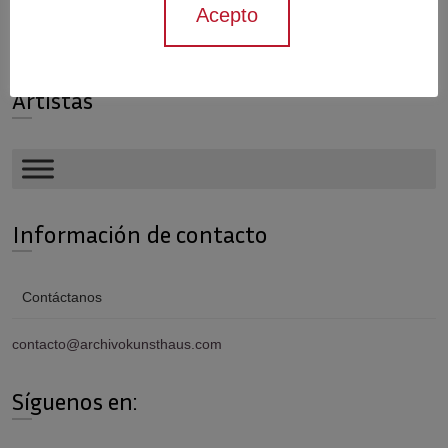
Acepto
Buscar
Artistas
Información de contacto
Contáctanos
contacto@archivokunsthaus.com
Síguenos en: