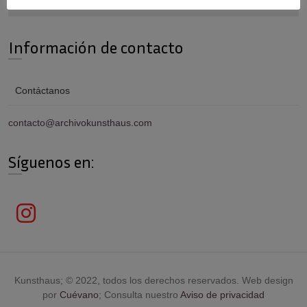
Información de contacto
Contáctanos
contacto@archivokunsthaus.com
Síguenos en:
Kunsthaus; © 2022, todos los derechos reservados. Web design
por
Cuévano
; Consulta nuestro
Aviso de privacidad