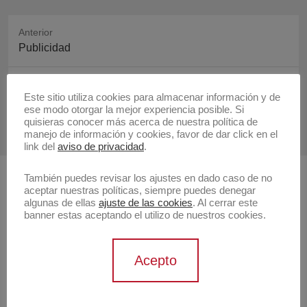
Anterior
Publicación
Publicidad
anterior:
Siguiente
Este sitio utiliza cookies para almacenar información y de
Publicación
In Querétaro… two major painting, installation
ese modo otorgar la mejor experiencia posible. Si
siguiente:
exhibitions open at Museo de la Ciudad
quisieras conocer más acerca de nuestra política de
manejo de información y cookies, favor de dar click en el
link del
aviso de privacidad
.
También puedes revisar los ajustes en dado caso de no
Buscar
aceptar nuestras políticas, siempre puedes denegar
algunas de ellas
ajuste de las cookies
. Al cerrar este
Buscar
banner estas aceptando el utilizo de nuestros cookies.
Artistas
Acepto