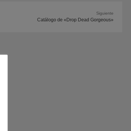
Siguiente
ación
Catálogo de «Drop Dead Gorgeous»
nte: