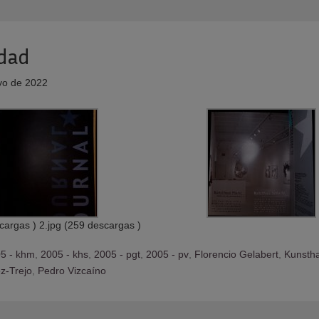
idad
o de 2022
scargas )
2.jpg (259 descargas )
5 - khm
,
2005 - khs
,
2005 - pgt
,
2005 - pv
,
Florencio Gelabert
,
Kunsth
z-Trejo
,
Pedro Vizcaíno