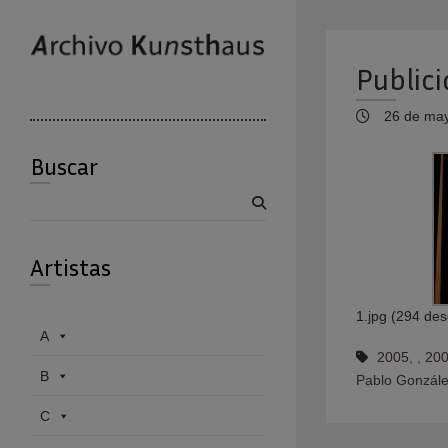
Public
26 de may
Buscar
Buscar
Artistas
1.jpg (294 de
A
2005
,
,
200
B
Pablo Gonzále
C