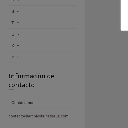
R
S
T
U
X
Y
Información de
contacto
Contáctanos
contacto@archivokunsthaus.com